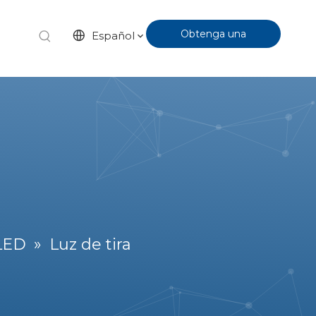
Obtenga una
Español
cotización
LED
»
Luz de tira