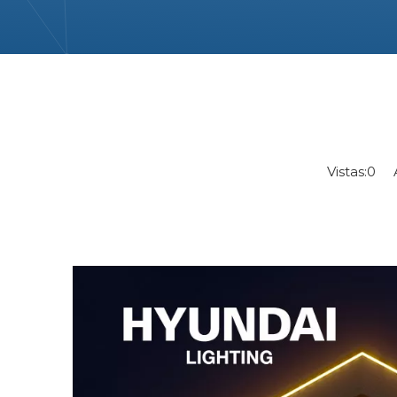
Vistas:
0
Au