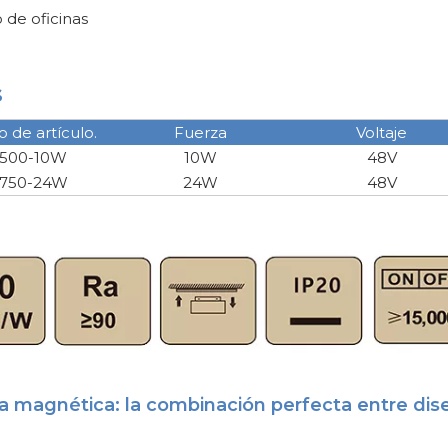
o de oficinas
s
de artículo.
Fuerza
Voltaje
500-10W
10W
48V
750-24W
24W
48V
a magnética: la combinación perfecta entre dise