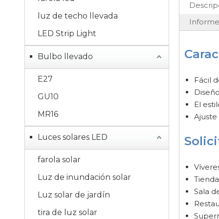
Descrip
luz de techo llevada
Informe
LED Strip Light
Carac
Bulbo llevado
E27
Fácil d
Diseño
GU10
El est
MR16
Ajuste
Luces solares LED
Solic
farola solar
Vívere
Luz de inundación solar
Tienda
Sala d
Luz solar de jardín
Restau
tira de luz solar
Super