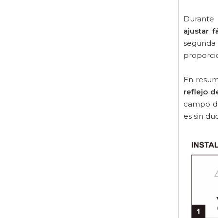
Durante 
ajustar 
segunda 
proporcio
En resum
reflejo 
campo de 
es sin du