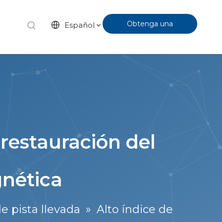
Obtenga una
Español
cotización
 restauración del
gnética
de pista llevada
»
Alto índice de