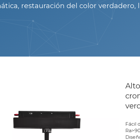
tica, restauración del color verdadero,
Alt
crom
ver
Fácil 
Ra>90
Diseño