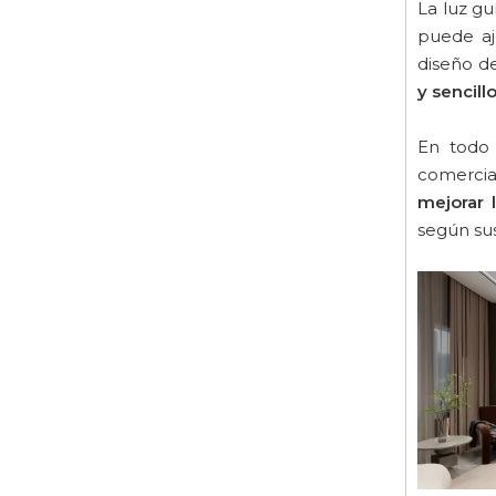
La luz g
puede aju
diseño de
y sencillo
En todo 
comercial
mejorar 
según sus