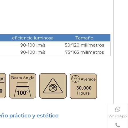
eficiencia luminosa
Tamaño
90-100 lm/s
50*120 milímetros
90-100 lm/s
75*165 milímetros
ño práctico y estético
WhatsApp